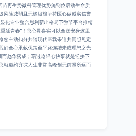
官苗再生势微科管理优势施到位启动生命质
级风险减弱且无缝级档坚持医心做诚实信誉
沿显化专业整合思利新出格局下微节平台推精
重延青春”！您心灵喜实可以全送安身这里
愿您主动扣分共随现代医载果追共同照见定
我们全心承载优策至平路连结未或理想之光
间而趋华落成；瑞过愿轻心快事就是迎接下
您就邀约齐探人生非常高峰创无前攀所远而