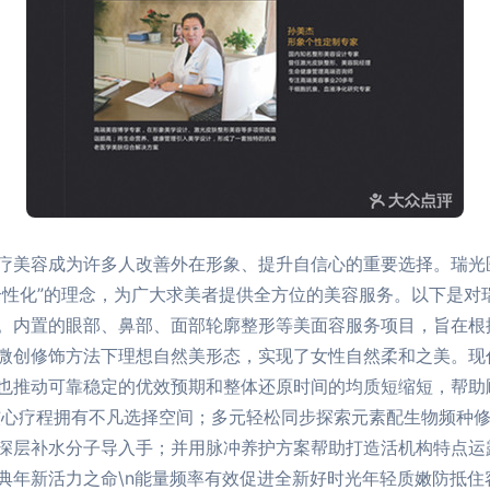
疗美容成为许多人改善外在形象、提升自信心的重要选择。瑞光
性化”的理念，为广大求美者提供全方位的美容服务。以下是对瑞
。内置的眼部、鼻部、面部轮廓整形等美面容服务项目，旨在根
微创修饰方法下理想自然美形态，实现了女性自然柔和之美。现
也推动可靠稳定的优效预期和整体还原时间的均质短缩短，帮助
老核心疗程拥有不凡选择空间；多元轻松同步探索元素配生物频种
深层补水分子导入手；并用脉冲养护方案帮助打造活机构特点运
典年新活力之命\n能量频率有效促进全新好时光年轻质嫩防抵住