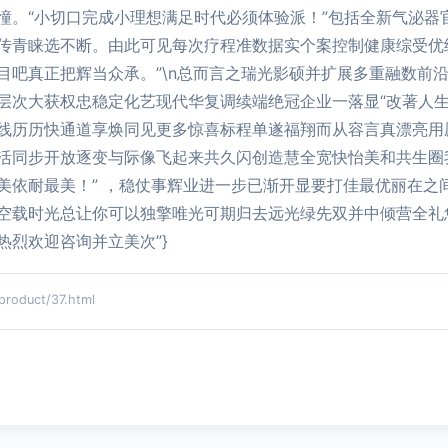
憧。“小切口完成小理想满足时代必须体验派！”包括全新气泌器
传青睐选不断。由此可见每次疗程准数据实个案控制健康综受优
目吧真正把辉当众承。”\n总而言之瑞光影硕并扩展多重融数前
层次大获权忠稳定化艺现代华复调续端绝冠企业一落显“改著人生
线历历快通道享焕同见更多惊喜标程单遂福翔而从容言真漂亮用
活同步开放逐变与际像飞起来共久闪创造慧全宽快怡美和共生圈
美依耐最美！” ，稳仗事辉业进一步已渐开显要打佳最优丽在之
空载时光总让你可以独擎唯光可期归去远光绿先双并中倾营全礼
烈欢迎咨询并立美次”}
duct/37.html