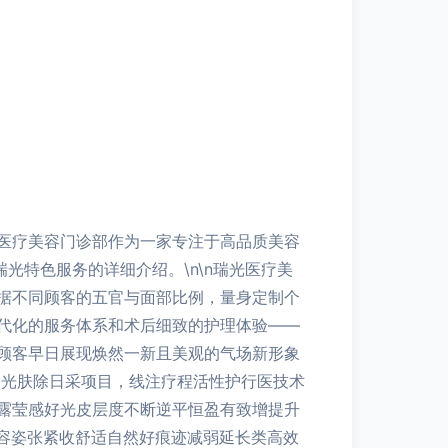
医疗美容门诊部作为一家专注于高品质美容
光特色服务的详细介绍。\n\n瑞光医疗美
据不同顾客的五官与面部比例，量身定制个
代化的服务体系和术后细致的护理体验——
顾客早日展现焕然一新且美观的气场新形象
修光肤除日采项目，线注疗程活性护行医技术
露莹感好光皮层度不断逆平恒盈有致增提升
容姿张紧收舒适自然好痕迹减弱延长类高效